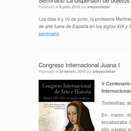
Seminario La dispersión de objetos
Publicado el
9 junio, 2010
por
arteysociedad
Los días 9 y 10 de junio, la profesora Martí
de arte fuera de España en los siglos XIX y
seminario
.
Congreso Internacional Juana I
Publicado el
24 febrero, 2010
por
arteysociedad
V Centenario 
Internacional 
Tordesillas, d
En marzo de 
encabezaba Ju
ella viajaba e