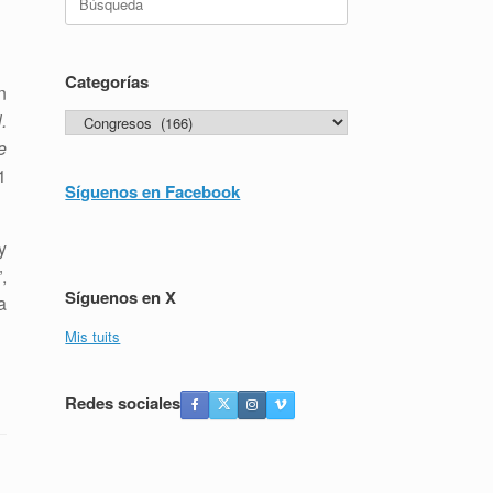
Categorías
n
.
Categorías
e
1
Síguenos en Facebook
y
,
Síguenos en X
a
Mis tuits
Redes sociales