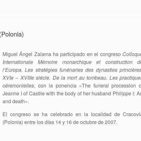
(Polonia)
Miguel Ángel Zalama ha participado en el congreso
Colloqu
Internationale Mémoire monarchique et construction d
l’Europa. Les stratégies funénaries des dynasties princières
XVIe – XVIIIe siécle. De la mort au tombeau. Les practique
céremonielles
, con la ponencia «The funeral procession o
Jeanne I of Castile with the body of her husband Philippe I: Ar
and death».
El congreso se ha celebrado en la localidad de Cracovi
(Polonia) entre los días 14 y 16 de octubre de 2007.