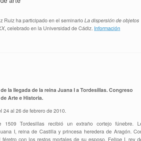
 de arte
nez Ruiz ha participado en el seminario
La dispersión de objetos
 XX
, celebrado en la Universidad de Cádiz.
Información
de la llegada de la reina Juana I a Tordesillas. Congreso
de Arte e Historia.
el 24 al 26 de febrero de 2010.
1509 Tordesillas recibió un extraño cortejo fúnebre. L
ana I, reina de Castilla y princesa heredera de Aragón. Co
l féretro con los restos mortales de su esposo, Felipe I, rey d