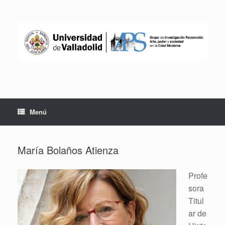
Saltar
al
contenido
Menú
María Bolaños Atienza
Profe
sora
Titul
ar de