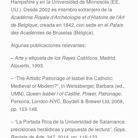
Hampshire y en la Universidad de Minnesota (EE.
UU.). Desde 2002 es miembro extranjero de la
Académie Royale d’Archéologie et d’Histoire de l’Art
de Belgique
, creada en 1842, con sede en el
Palais
des Académies
de Bruselas (Bélgica).
Algunas publicaciones relevantes:
–
Arte y etiqueta de los Reyes Católicos
, Madrid,
Alpuerto, 1993.
– “The Artistic Patronage of Isabel the Catholic:
Medieval or Modern?”, in Weissberger, Barbara (ed.,
UMN),
Queen Isabel I of Castile. Power, Patronage
,
Persona, London-NYC, Boydell & Brewer Ltd, 2008,
pp. 123-148.
– “La Portada Rica de la Universidad de Salamanca:
precisiones heráldicas y propuesta de lectura”,
Goya.
Revista de Arte
, 347, 2014, pp. 116-133.