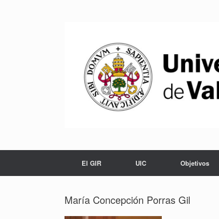
Saltar
al
contenido
El GIR
UIC
Objetivos
María Concepción Porras Gil