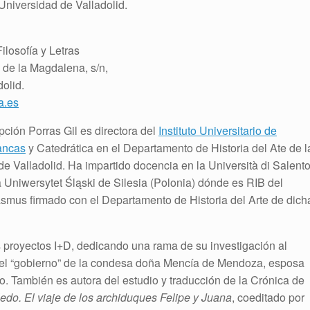
Universidad de Valladolid.
ilosofía y Letras
de la Magdalena, s/n,
olid.
a.es
ción Porras Gil es directora del
Instituto Universitario de
ancas
y Catedrática en el Departamento de Historia del Ate de l
e Valladolid. Ha impartido docencia en la Università di Salent
 la Uniwersytet Śląski de Silesia (Polonia) dónde es RIB del
smus firmado con el Departamento de Historia del Arte de dich
 proyectos I+D, dedicando una rama de su investigación al
o el “gobierno” de la condesa doña Mencía de Mendoza, esposa
 También es autora del estudio y traducción de la Crónica de
edo. El viaje de los archiduques Felipe y Juana
, coeditado por