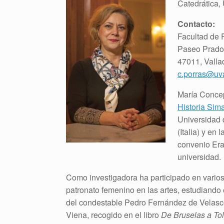
Catedrática, 
Contacto:
Facultad de F
Paseo Prado 
47011, Vallad
c.porras@uv
María Concep
Historia Sim
Universidad d
(Italia) y en
convenio Era
universidad.
Como investigadora ha participado en varios
patronato femenino en las artes, estudiand
del condestable Pedro Fernández de Velasco.
Viena, recogido en el libro
De Bruselas a Tol