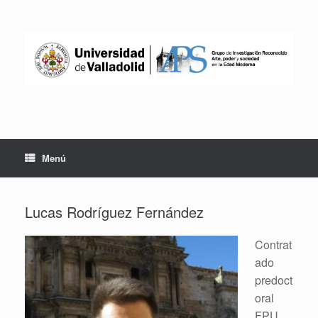
Saltar
al
contenido
Menú
Lucas Rodríguez Fernández
Contrat
ado
predoct
oral
FPU