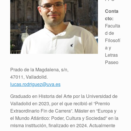
Conta
cto:
Faculta
d de
Filosofí
a y
Letras
Paseo
Prado de la Magdalena, s/n,
47011, Valladolid.
lucas.rodriguez@uva.es
Graduado en Historia del Arte por la Universidad de
Valladolid en 2023, por el que recibió el “Premio
Extraordinario Fin de Carrera”. Máster en “Europa y
el Mundo Atlántico: Poder, Cultura y Sociedad” en la
misma institución, finalizado en 2024. Actualmente