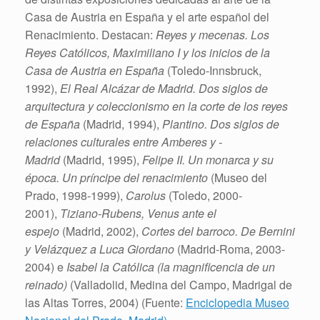
Casa de Austria en España y el arte español del
Renacimiento. Destacan:
Reyes y mecenas. Los
Reyes Católicos, Maximiliano
I
y los inicios de la
Casa de Austria en ­España
(Toledo-Innsbruck,
1992),
El Real Alcázar de Madrid. Dos siglos de
arquitectura y coleccionismo en la corte de los reyes
de España
(Madrid, 1994),
Plantino. Dos siglos de
relaciones culturales entre Amberes y ­
Madrid
(Madrid, 1995),
Felipe
II
. Un monarca y su
época. Un príncipe del renacimiento
(Museo del
Prado, 1998-1999),
Carolus
(Toledo, 2000-
2001),
Tiziano-Rubens, Venus ante el
espejo
(Madrid, 2002),
Cortes del barroco. De Bernini
y Velázquez a Luca Giordano
(Madrid-Roma, 2003-
2004) e
Isabel la Católica (la magnificencia de un
reinado)
(Valladolid, Medina del Campo, Madrigal de
las Altas Torres, 2004) (Fuente:
Enciclopedia Museo