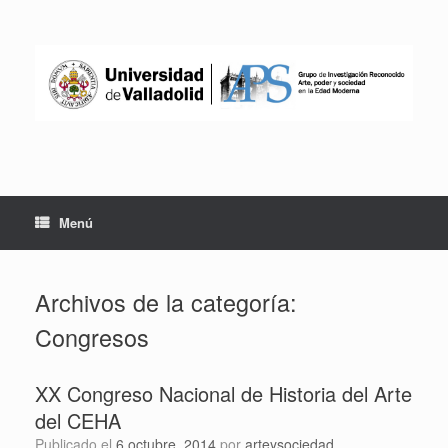
Saltar
al
contenido
Menú
Archivos de la categoría:
Congresos
XX Congreso Nacional de Historia del Arte
del CEHA
Publicado el
6 octubre, 2014
por
arteysociedad