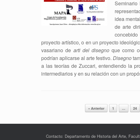
Seminario 
representa
idea mental
de arte di
concebido 
proyecto artístico, o en un proyecto ideológ
vasariano de
arti del disegno
que como conc
podrían aplicarse al arte festivo.
Disegno
tam
a las teorías de Zuccari, entendiendo la pr
intermediarios y en su relación con un propós
Navegador de artículos
« Anterior
1
…
24
Contacto: Departamento de Historia del Arte, Facult