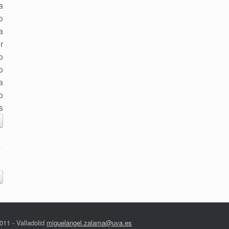
a
o
a
r
o
o
a
o
s
011 - Valladolid
miguelangel.zalama@uva.es