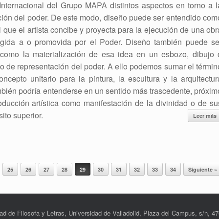
Internacional del Grupo MAPA distintos aspectos en torno a l
ción del poder. De este modo, diseño puede ser entendido com
 que el artista concibe y proyecta para la ejecución de una obr
rigida a o promovida por el Poder. Diseño también puede se
como la materialización de esa idea en un esbozo, dibujo 
ico de representación del poder. A ello podemos sumar el términ
epto unitario para la pintura, la escultura y la arquitectur
bién podría entenderse en un sentido más trascedente, próxim
oducción artística como manifestación de la divinidad o de su
ito superior.
Leer más
25
26
27
28
29
30
31
32
33
34
Siguiente »
ad de Filosofa y Letras, Universidad de Valladolid, Plaza del Campus, s/n, 47