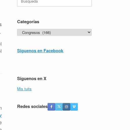
Categorías
4
.
Categorías
l
Síguenos en Facebook
l
Síguenos en X
Mis tuits
Redes sociales
n
y
e
e