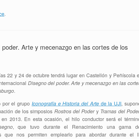
ce
.
l poder. Arte y mecenazgo en las cortes de los
ías 22 y 24 de octubre tendrá lugar en Castellón y Peñíscola e
internacional
Disegno del poder. Arte y mecenazgo en las corte
sburgo
.
 por el grupo
Iconografía e Historia del Arte
de la UJI
, supon
uación de los simposios
Rostros del Poder
y
Tramas del Pode
 en 2013. En esta ocasión, el hilo conductor será el términ
segno
, que tuvo durante el Renacimiento una gama d
os que nos permiten emplearlo para abordar durante el II