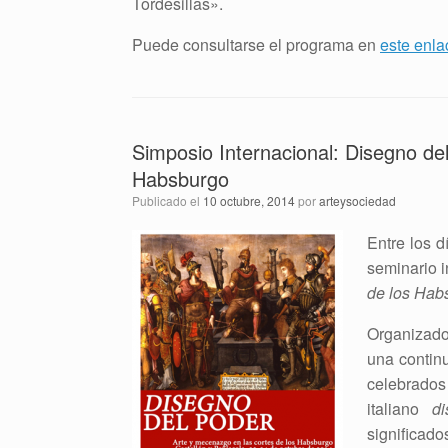
Tordesillas».
Puede consultarse el programa en
este enla
Simposio Internacional: Disegno de
Habsburgo
Publicado el
10 octubre, 2014
por
arteysociedad
Entre los d
seminario 
de los Hab
Organizado
una contin
celebrados
italiano
di
significad