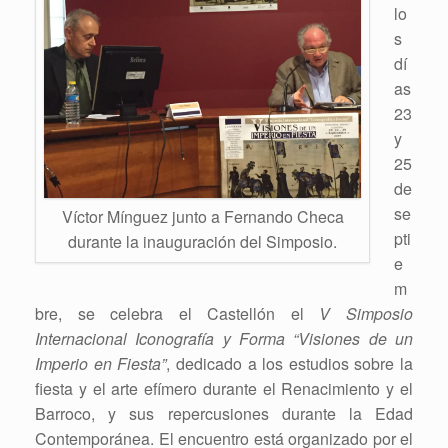
lo
s
dí
as
23
y
25
de
se
Víctor Mínguez junto a Fernando Checa
pti
durante la inauguración del Simposio.
e
m
bre, se celebra el Castellón el
V Simposio
Internacional Iconografía y Forma “Visiones de un
Imperio en Fiesta”
, dedicado a los estudios sobre la
fiesta y el arte efímero durante el Renacimiento y el
Barroco, y sus repercusiones durante la Edad
Contemporánea. El encuentro está organizado por el