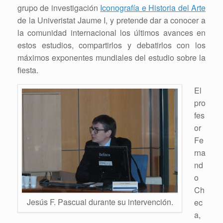
grupo de investigación
Iconografía e Historia del Arte
de la Univeristat Jaume I, y pretende dar a conocer a
la comunidad internacional los últimos avances en
estos estudios, compartirlos y debatirlos con los
máximos exponentes mundiales del estudio sobre la
fiesta.
El
pro
fes
or
Fe
rna
nd
o
Ch
Jesús F. Pascual durante su intervención.
ec
a,