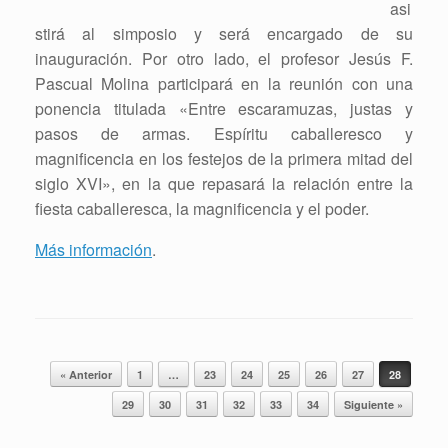
asi
stirá al simposio y será encargado de su
inauguración. Por otro lado, el profesor Jesús F.
Pascual Molina participará en la reunión con una
ponencia titulada «Entre escaramuzas, justas y
pasos de armas. Espíritu caballeresco y
magnificencia en los festejos de la primera mitad del
siglo XVI», en la que repasará la relación entre la
fiesta caballeresca, la magnificencia y el poder.
Más información
.
Navegador de artículos
« Anterior
1
…
23
24
25
26
27
28
29
30
31
32
33
34
Siguiente »