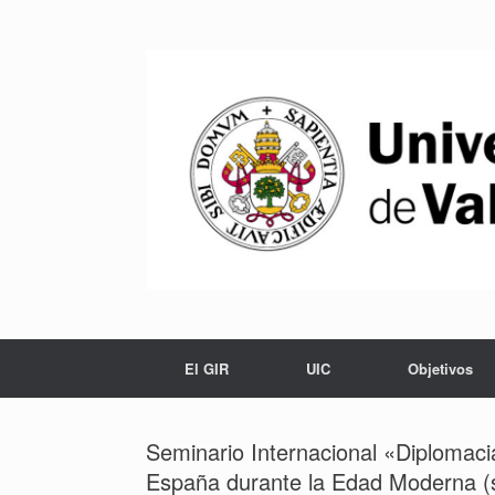
Saltar
al
contenido
El GIR
UIC
Objetivos
Seminario Internacional «Diplomaci
España durante la Edad Moderna (s