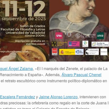
guel Ángel Zalama
, «El I marqués del Zenete, el palacio de La
del Renacimiento a España». Además,
Álvaro Pascual Chenel
l retrato escultórico como instrumento político-diplomático en
 Escalera Fernández
y
Jaime Alonso Lorenzo
, intervienen con
ras preciosas: la orfebrería como regalo en la corte de Juana I
n artística en torno al Colegio de España de Bolonia»,