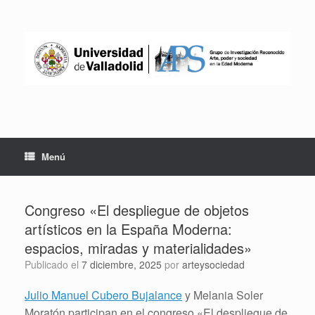
Saltar
al
contenido
Menú
Congreso «El despliegue de objetos
artísticos en la España Moderna:
espacios, miradas y materialidades»
Publicado el
7 diciembre, 2025
por
arteysociedad
Julio Manuel Cubero Bujalance
y Melania Soler
Moratón participan en el congreso «El despliegue de