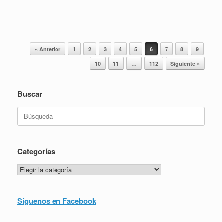
Navegador de artículos
« Anterior
1
2
3
4
5
6
7
8
9
10
11
…
112
Siguiente »
Buscar
Buscar:
Categorías
Categorías
Síguenos en Facebook