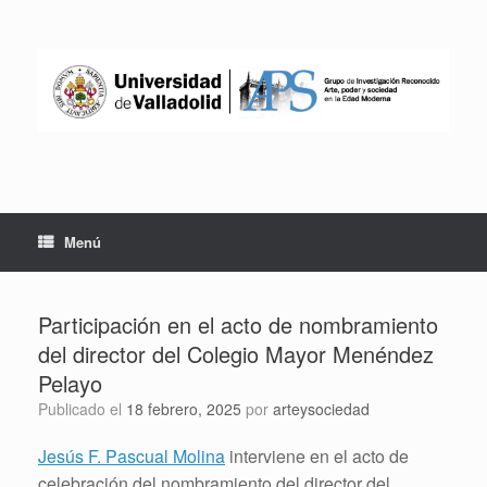
Saltar
al
contenido
Menú
Participación en el acto de nombramiento
del director del Colegio Mayor Menéndez
Pelayo
Publicado el
18 febrero, 2025
por
arteysociedad
Jesús F. Pascual Molina
interviene en el acto de
celebración del nombramiento del director del