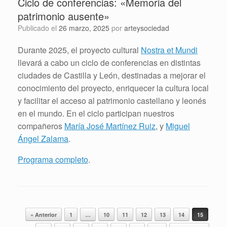
Ciclo de conferencias: «Memoria del
patrimonio ausente»
Publicado el
26 marzo, 2025
por
arteysociedad
Durante 2025, el proyecto cultural
Nostra et Mundi
llevará a cabo un ciclo de conferencias en distintas
ciudades de Castilla y León, destinadas a mejorar el
conocimiento del proyecto, enriquecer la cultura local
y facilitar el acceso al patrimonio castellano y leonés
en el mundo. En el ciclo participan nuestros
compañeros
María José Martínez Ruiz
, y
Miguel
Ángel Zalama
.
Programa completo
.
Navegador de artículos
« Anterior
1
…
10
11
12
13
14
15