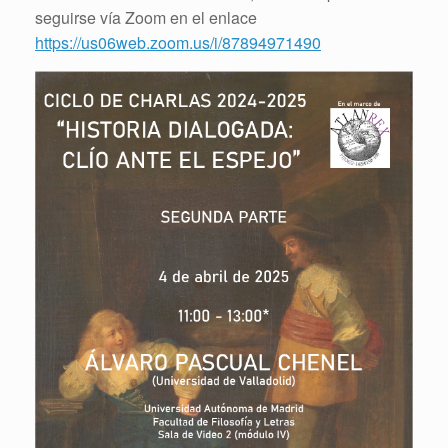
seguirse vía Zoom en el enlace
https://us06web.zoom.us/i/87894971490