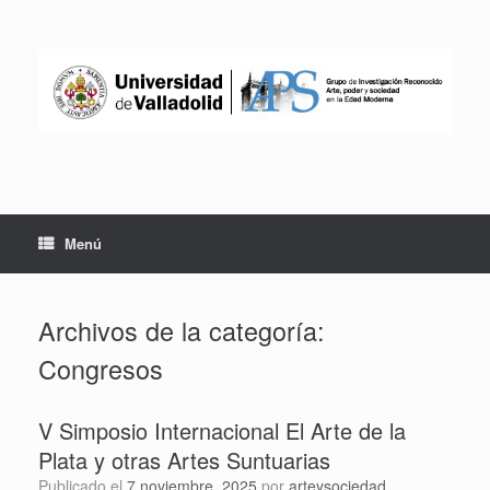
Saltar
al
contenido
Menú
Archivos de la categoría:
Congresos
V Simposio Internacional El Arte de la
Plata y otras Artes Suntuarias
Publicado el
7 noviembre, 2025
por
arteysociedad