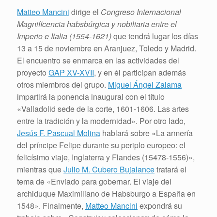
Matteo Mancini
dirige el
Congreso Internacional
Magnificencia habsbúrgica y nobiliaria entre el
Imperio e Italia (1554-1621)
que tendrá lugar los días
13 a 15 de noviembre en Aranjuez, Toledo y Madrid.
El encuentro se enmarca en las actividades del
proyecto
GAP XV-XVII
, y en él participan además
otros miembros del grupo.
Miguel Ángel Zalama
impartirá la ponencia inaugural con el título
«Valladolid sede de la corte, 1601-1606. Las artes
entre la tradición y la modernidad». Por otro lado,
Jesús F. Pascual Molina
hablará sobre «La armería
del príncipe Felipe durante su periplo europeo: el
felicísimo viaje, Inglaterra y Flandes (15478-1556)»,
mientras que
Julio M. Cubero Bujalance
tratará el
tema de «Enviado para gobernar. El viaje del
archiduque Maximiliano de Habsburgo a España en
1548». Finalmente,
Matteo Mancini
expondrá su