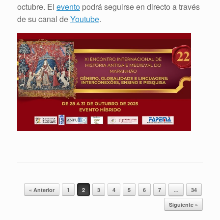
octubre. El
evento
podrá seguirse en directo a través
de su canal de
Youtube
.
Navegador de artículos
« Anterior
1
2
3
4
5
6
7
…
34
Siguiente »