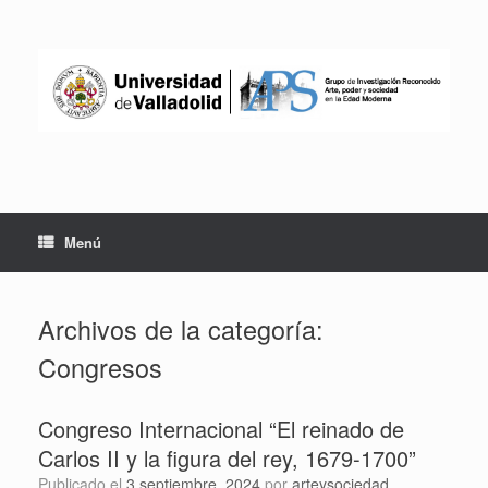
Saltar
al
contenido
Menú
Archivos de la categoría:
Congresos
Congreso Internacional “El reinado de
Carlos II y la figura del rey, 1679-1700”
Publicado el
3 septiembre, 2024
por
arteysociedad