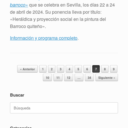
barroco»
que se celebra en Sevilla, los días 22 a 24
de abril de 2024. Su ponencia lleva por título:
«Heráldica y proyección social en la pintura del
Barroco quiteño».
Información y programa completo
.
Navegador de artículos
« Anterior
1
2
3
4
5
6
7
8
9
10
11
12
…
34
Siguiente »
Buscar
Buscar:
Categorías