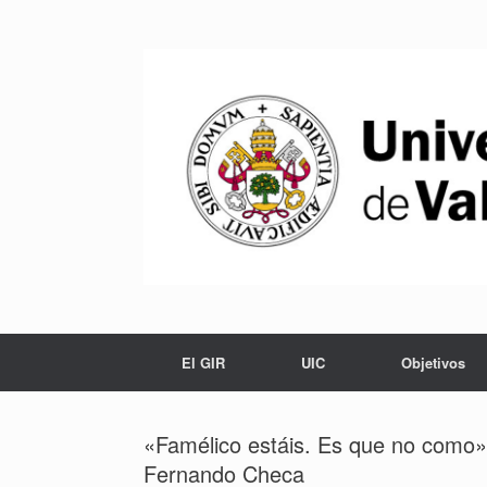
Saltar
al
contenido
El GIR
UIC
Objetivos
«Famélico estáis. Es que no como» 
Fernando Checa