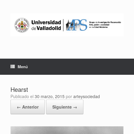
Saltar
al
contenido
Menú
Hearst
Publicado el
30 marzo, 2015
por
arteysociedad
← Anterior
Siguiente →