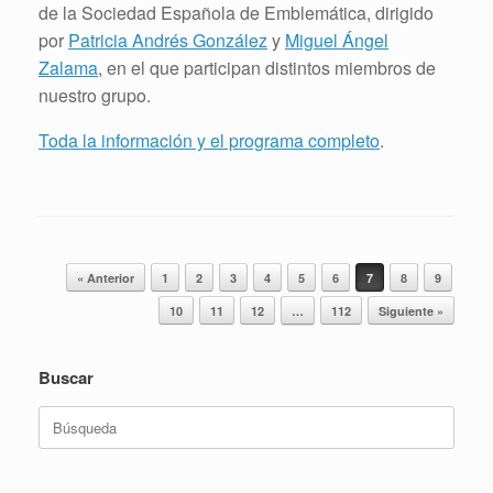
de la Sociedad Española de Emblemática, dirigido
por
Patricia Andrés González
y
Miguel Ángel
Zalama
, en el que participan distintos miembros de
nuestro grupo.
Toda la información y el programa completo
.
Navegador de artículos
« Anterior
1
2
3
4
5
6
7
8
9
10
11
12
…
112
Siguiente »
Buscar
Buscar: