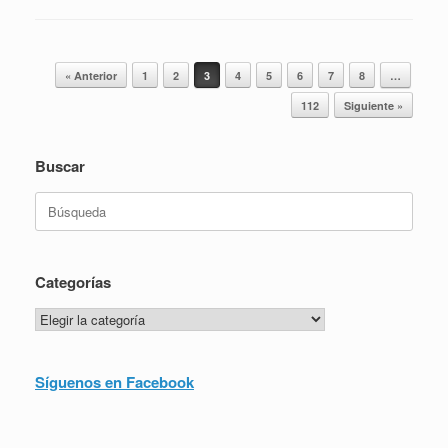
Navegador de artículos
« Anterior
1
2
3
4
5
6
7
8
…
112
Siguiente »
Buscar
Buscar:
Categorías
Categorías
Síguenos en Facebook