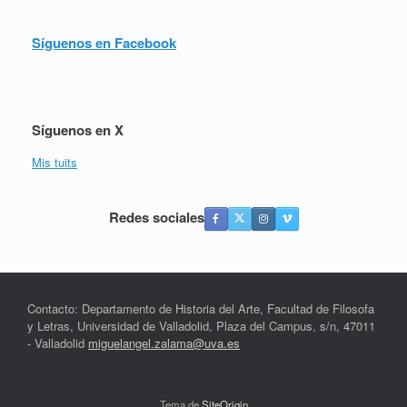
Síguenos en Facebook
Síguenos en X
Mis tuits
Redes sociales
Contacto: Departamento de Historia del Arte, Facultad de Filosofa
y Letras, Universidad de Valladolid, Plaza del Campus, s/n, 47011
- Valladolid
miguelangel.zalama@uva.es
Tema de
SiteOrigin