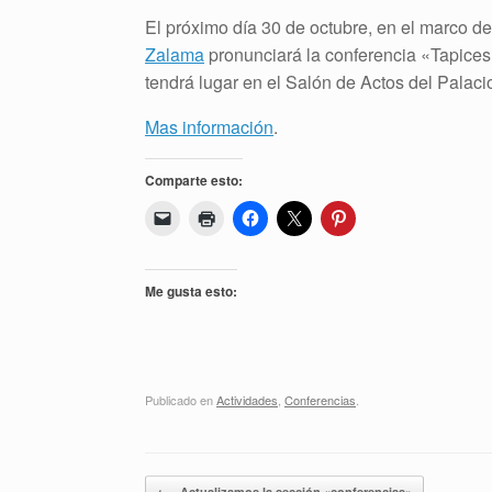
El próximo día 30 de octubre, en el marco de
Zalama
pronunciará la conferencia «Tapices
tendrá lugar en el Salón de Actos del Palacio
Mas información
.
Comparte esto:
Me gusta esto:
Publicado en
Actividades
,
Conferencias
.
Navegador de artículos
←
Actualizamos la sección «conferencias»