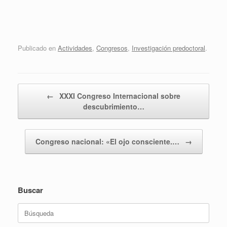
Publicado en
Actividades
,
Congresos
,
Investigación predoctoral
.
Navegador de artículos
←
XXXI Congreso Internacional sobre
descubrimiento…
Congreso nacional: «El ojo consciente.…
→
Buscar
Buscar: