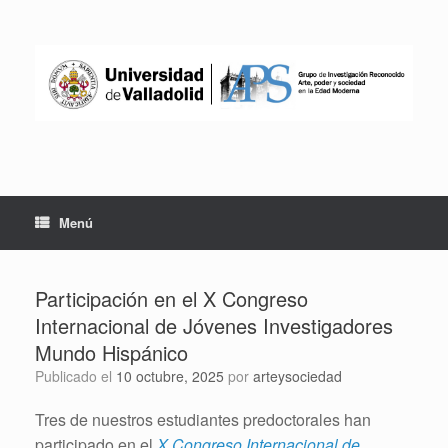
Saltar
al
contenido
Menú
Participación en el X Congreso
Internacional de Jóvenes Investigadores
Mundo Hispánico
Publicado el
10 octubre, 2025
por
arteysociedad
Tres de nuestros estudiantes predoctorales han
participado en el
X Congreso Internacional de