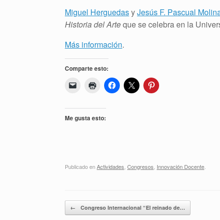
Miguel Herguedas
y
Jesús F. Pascual Molin
Historia del Arte
que se celebra en la Univer
Más información
.
Comparte esto:
Me gusta esto:
Publicado en
Actividades
,
Congresos
,
Innovación Docente
.
Navegador de artículos
←
Congreso Internacional “El reinado de…