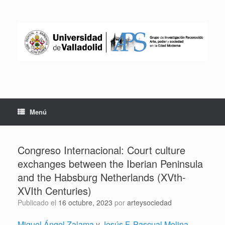
Saltar
al
contenido
Menú
Congreso Internacional: Court culture
exchanges between the Iberian Peninsula
and the Habsburg Netherlands (XVth-
XVIth Centuries)
Publicado el
16 octubre, 2023
por
arteysociedad
Miguel Ángel Zalama
y
Jesús F. Pascual Molina
,