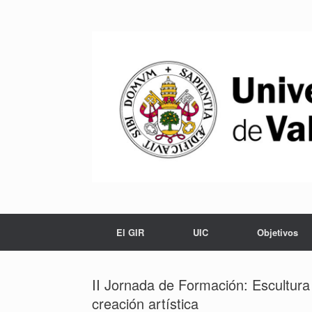
Saltar
al
contenido
El GIR
UIC
Objetivos
II Jornada de Formación: Escultu
creación artística