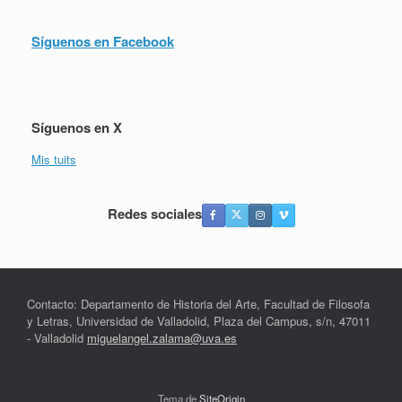
Síguenos en Facebook
Síguenos en X
Mis tuits
Redes sociales
Contacto: Departamento de Historia del Arte, Facultad de Filosofa
y Letras, Universidad de Valladolid, Plaza del Campus, s/n, 47011
- Valladolid
miguelangel.zalama@uva.es
Tema de
SiteOrigin