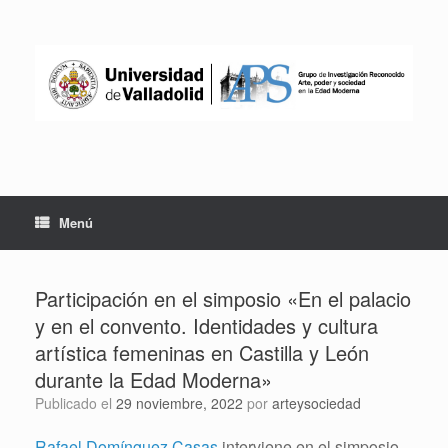
Saltar
al
contenido
Menú
Participación en el simposio «En el palacio
y en el convento. Identidades y cultura
artística femeninas en Castilla y León
durante la Edad Moderna»
Publicado el
29 noviembre, 2022
por
arteysociedad
Rafael Domínguez Casas
interviene en el simposio