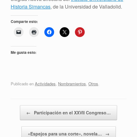
Historia Simancas
, de la Universidad de Valladolid.
Comparte esto:
Me gusta esto:
Publicado en
Actividades
,
Nombramientos
,
Otros
.
Navegador de artículos
←
Participación en el XXVII Congreso…
«Espejos para una corte», novela…
→