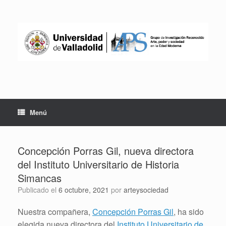
Saltar
al
contenido
Menú
Concepción Porras Gil, nueva directora
del Instituto Universitario de Historia
Simancas
Publicado el
6 octubre, 2021
por
arteysociedad
Nuestra compañera,
Concepción Porras Gil
, ha sido
elegida nueva directora del
Instituto Universitario de