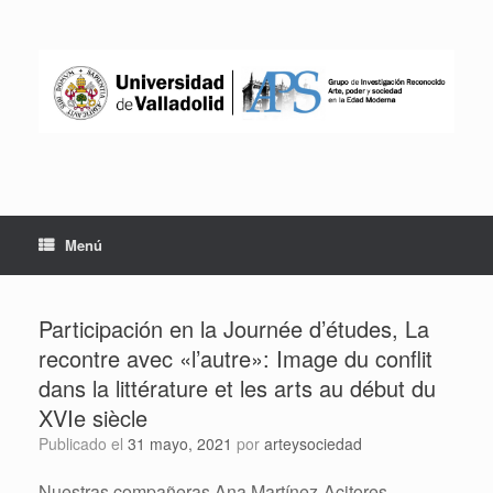
Saltar
al
contenido
Menú
Participación en la Journée d’études, La
recontre avec «l’autre»: Image du conflit
dans la littérature et les arts au début du
XVIe siècle
Publicado el
31 mayo, 2021
por
arteysociedad
Nuestras compañeras Ana Martínez-Acitores