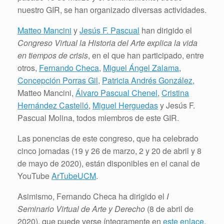
nuestro GIR, se han organizado diversas actividades.
Matteo Mancini
y
Jesús F. Pascual
han dirigido el
Congreso Virtual la Historia del Arte explica la vida
en tiempos de crisis
, en el que han participado, entre
otros,
Fernando Checa
,
Miguel Ángel Zalama
,
Concepción Porras Gil
,
Patricia Andrés González
,
Matteo Mancini,
Álvaro Pascual Chenel
,
Cristina
Hernández Castelló
,
Miguel Herguedas
y Jesús F.
Pascual Molina, todos miembros de este GIR.
Las ponencias de este congreso, que ha celebrado
cinco jornadas (19 y 26 de marzo, 2 y 20 de abril y 8
de mayo de 2020), están disponibles en el canal de
YouTube
ArTubeUCM
.
Asimismo, Fernando Checa ha dirigido el
I
Seminario Virtual de Arte y Derecho
(8 de abril de
2020), que puede verse íntegramente en
este enlace
,