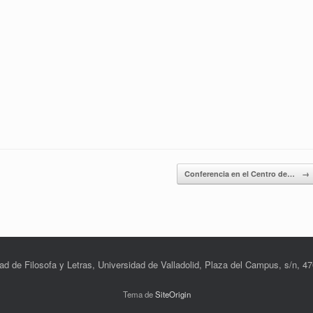
Conferencia en el Centro de…
→
ad de Filosofa y Letras, Universidad de Valladolid, Plaza del Campus, s/n, 47
Tema de
SiteOrigin