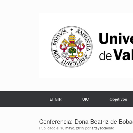
Saltar
al
contenido
El GIR
UIC
Objetivos
Conferencia: Doña Beatriz de Bobad
Publicado el
16 mayo, 2019
por
arteysociedad