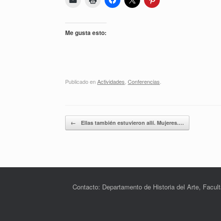
Me gusta esto:
Publicado en
Actividades
,
Conferencias
.
Navegador de artículos
←
Ellas también estuvieron allí. Mujeres.…
Contacto: Departamento de Historia del Arte, Facult