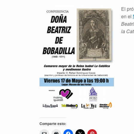
El pr
en el
Beatr
la Cat
Comparte esto: