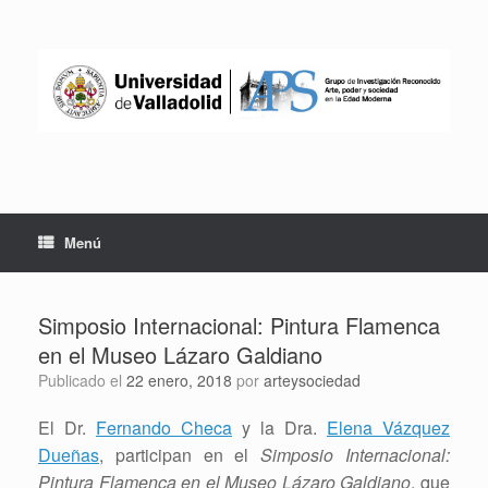
Saltar
al
contenido
Menú
Simposio Internacional: Pintura Flamenca
en el Museo Lázaro Galdiano
Publicado el
22 enero, 2018
por
arteysociedad
El Dr.
Fernando Checa
y la Dra.
Elena Vázquez
Dueñas
, participan en el
Simposio Internacional:
Pintura Flamenca en el Museo Lázaro Galdiano
, que