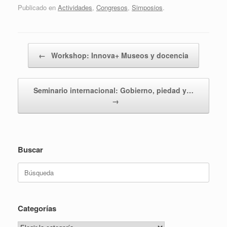
Publicado en
Actividades
,
Congresos
,
Simposios
.
Navegador de artículos
←
Workshop: Innova+ Museos y docencia
Seminario internacional: Gobierno, piedad y…
→
Buscar
Buscar:
Categorías
Categorías