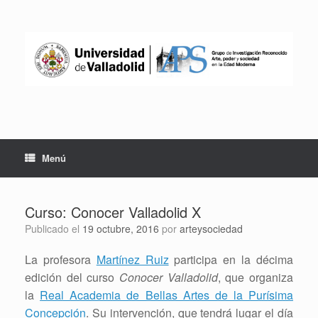
Saltar
al
contenido
Menú
Curso: Conocer Valladolid X
Publicado el
19 octubre, 2016
por
arteysociedad
La profesora
Martínez Ruiz
participa en la décima
edición del curso
Conocer Valladolid
, que organiza
la
Real Academia de Bellas Artes de la Purísima
Concepción
. Su intervención, que tendrá lugar el día