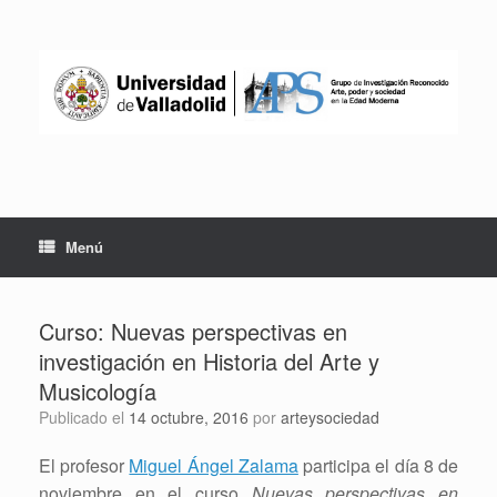
Saltar
al
contenido
Menú
Curso: Nuevas perspectivas en
investigación en Historia del Arte y
Musicología
Publicado el
14 octubre, 2016
por
arteysociedad
El profesor
Miguel Ángel Zalama
participa el día 8 de
noviembre en el curso
Nuevas perspectivas en