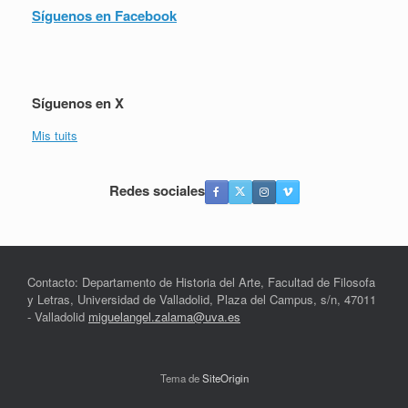
Síguenos en Facebook
Síguenos en X
Mis tuits
Redes sociales
Contacto: Departamento de Historia del Arte, Facultad de Filosofa
y Letras, Universidad de Valladolid, Plaza del Campus, s/n, 47011
- Valladolid
miguelangel.zalama@uva.es
Tema de
SiteOrigin