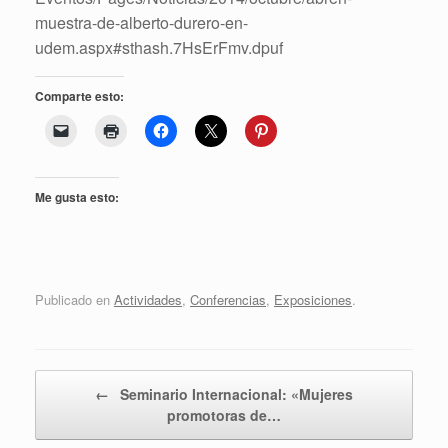
muestra-de-alberto-durero-en-
udem.aspx#sthash.7HsErFmv.dpuf
Comparte esto:
Me gusta esto:
Publicado en
Actividades
,
Conferencias
,
Exposiciones
.
Navegador de artículos
←
Seminario Internacional: «Mujeres
promotoras de…