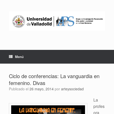
Saltar
al
contenido
Menú
Ciclo de conferencias: La vanguardia en
femenino. Divas
Publicado el
26 mayo, 2014
por
arteysociedad
La
profes
ora