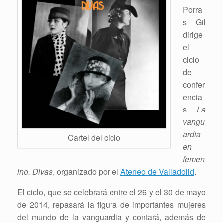
Porra
s Gil
dirige
el
ciclo
de
confer
encia
s
La
vangu
ardia
Cartel del ciclo
en
femen
ino. Divas
, organizado por el
Ateneo de Valladolid
.
El ciclo, que se celebrará entre el 26 y el 30 de mayo
de 2014, repasará la figura de importantes mujeres
del mundo de la vanguardia y contará, además de