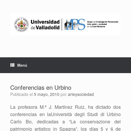
Saltar
al
contenido
Menú
Conferencias en Urbino
Publicado el
5 mayo, 2010
por
arteysociedad
La profesora M.ª J. Martínez Ruiz, ha dictado dos
conferencias en laUniversità degli Studi di Urbino
Carlo Bo, dedicadas a “La conservazione del
patrimonio artistico in Spagna”, los días 5 y 6 de