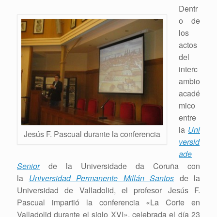
Dentr
o de
los
actos
del
interc
ambio
acadé
mico
entre
la
Uni
Jesús F. Pascual durante la conferencia
versid
ade
Senior
de la Universidade da Coruña con
la
Universidad Permanente Millán Santos
de la
Universidad de Valladolid, el profesor Jesús F.
Pascual impartió la conferencia «La Corte en
Valladolid durante el siglo XVI», celebrada el día 23