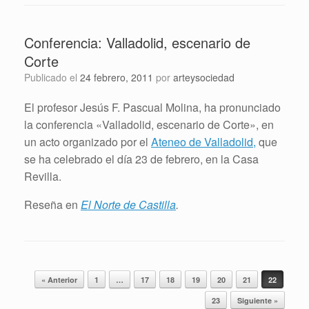
Conferencia: Valladolid, escenario de
Corte
Publicado el
24 febrero, 2011
por
arteysociedad
El profesor Jesús F. Pascual Molina, ha pronunciado
la conferencia «Valladolid, escenario de Corte», en
un acto organizado por el
Ateneo de Valladolid,
que
se ha celebrado el día 23 de febrero, en la Casa
Revilla.
Reseña en
El Norte de Castilla
.
Navegador de artículos
« Anterior
1
…
17
18
19
20
21
22
23
Siguiente »