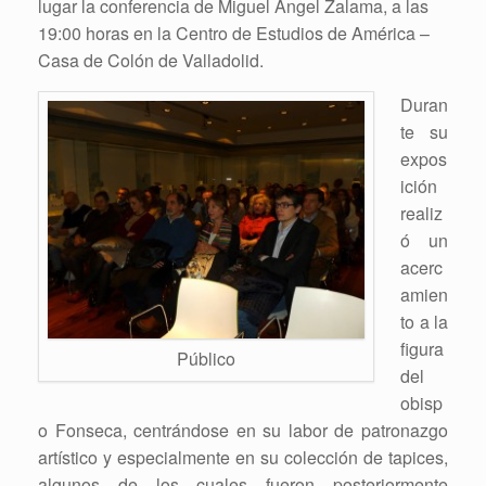
lugar la conferencia de Miguel Ángel Zalama, a las
19:00 horas en la Centro de Estudios de América –
Casa de Colón de Valladolid.
Duran
te su
expos
ición
realiz
ó un
acerc
amien
to a la
figura
Público
del
obisp
o Fonseca, centrándose en su labor de patronazgo
artístico y especialmente en su colección de tapices,
algunos de los cuales fueron posteriormente