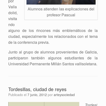
por
Valla
Alumnos atienden las explicaciones del
dolid,
profesor Pascual
visita
ndo
alguno de los rincones más emblemáticos de la
ciudad, especialmente los relacionados con el tema
de la conferencia previa.
Junto al grupo de alumnos provenientes de Galicia,
participaron también algunos estudiantes de la
Universidad Permanente Millán Santos vallisoletana.
Tordesillas, ciudad de reyes
Publicado el
7 junio, 2012
por
arteysociedad
Tordesi