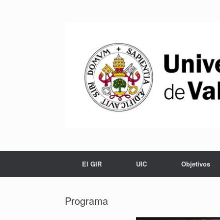
Saltar
al
contenido
El GIR
UIC
Objetivos
Programa