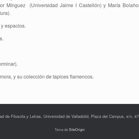
tor Mínguez (Universidad Jaime I Castellón) y María Bolaño
ura).
s y espacios.
s.
erminar).
Zamora, y su colección de tapices flamencos.
ad de Filosofa y Letras, Universidad de Valladolid, Plaza del Campus, s/n, 47
Tema de
SiteOrigin