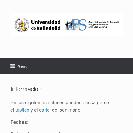
Saltar
al
contenido
Menú
Información
En los siguientes enlaces pueden descargarse
el
tríptico
y el
cartel
del seminario.
Fechas: