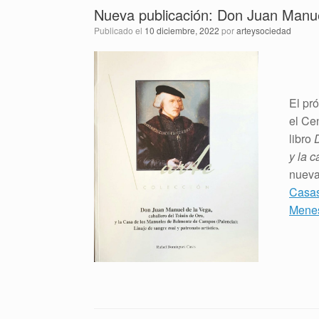
Nueva publicación: Don Juan Manuel
Publicado el
10 diciembre, 2022
por
arteysociedad
El pr
el Cen
libro
y la 
nueva
Casa
Mene