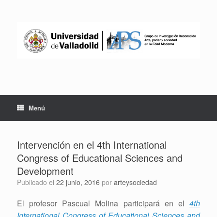
Saltar
al
contenido
Menú
Intervención en el 4th International
Congress of Educational Sciences and
Development
Publicado el
22 junio, 2016
por
arteysociedad
El profesor Pascual Molina participará en el
4th
International Congress of Educational Sciences and